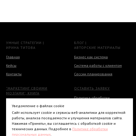
УМНЫЕ СТРАТЕГИИ |
БЛОГ |
ИРИНА ТИТОВА
АВТОРСКИЕ МАТЕРИАЛЫ
Главная
Бизнес как система
Кейсы
Система работы с клиентом
Контакты
Сессии планирования
"МАРКЕТИНГ СВОИМИ
ОСТАВИТЬ ЗАЯВКУ
МОЗГАМИ", КНИГА
Политика обработки
персональных данных
Уведомление о файлах cookie
Сайт использует cookie и сервисы веб-аналитики для корректной
работы, анализа посещаемости и улучшения материалов сайта.
Нажимая «Принять», вы соглашаетесь с обработкой cookie и
технических данных. Подробнее в
Политике обработки
персональных данных
.