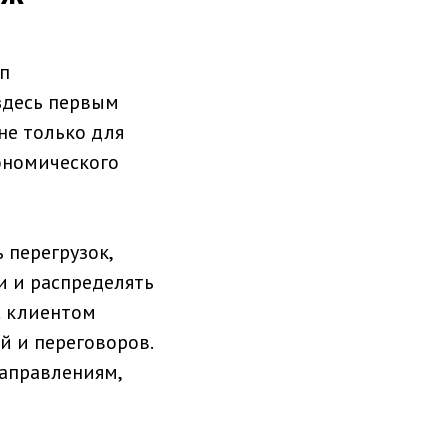
ап
здесь первым
не только для
кономического
 перегрузок,
и и распределять
с клиентом
й и переговоров.
аправлениям,