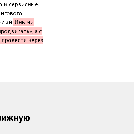
о и сервисные.
ингового
илий.
Иными
родвигать», а с
 провести через
движную