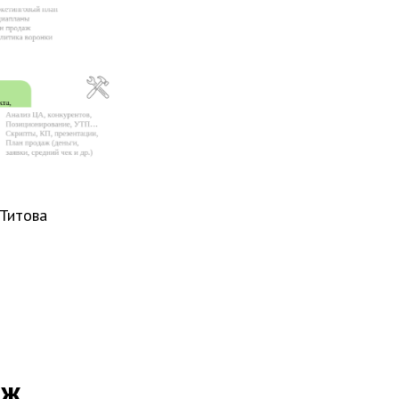
 Титова
аж