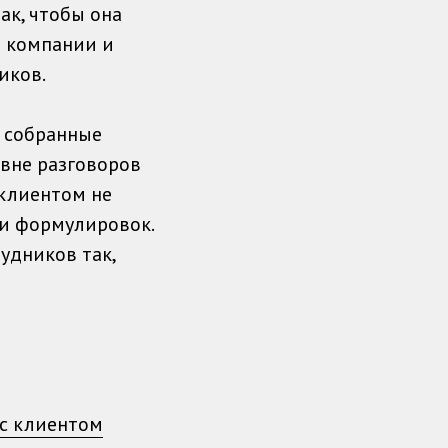
ак, чтобы она
я компании и
иков.
ь собранные
овне разговоров
 клиентом не
 и формулировок.
удников так,
 с клиентом