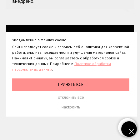
внедрено.
Кому подходит этот инструмент? Только
собственнику или наёмному менеджеру тоже?
Уведомление о файлах cookie
Сайт использует cookie и сервисы веб-аналитики для корректной
работы, анализа посещаемости и улучшения материалов сайта.
Нажимая «Принять», вы соглашаетесь с обработкой cookie и
Инструмент подходит любому, кто принимает
технических данных. Подробнее в
Политике обработки
персональных данных
.
ключевые управленческие решения в компании. Это
не обязательно владелец бизнеса. Это может быть
ПРИНЯТЬ ВСЕ
наёмный генеральный директор, если финальное
слово за ним. Важна не должность, а реальная роль:
отклонить все
человек, который определяет направление развития
бизнеса и несёт за него ответственность.
настроить