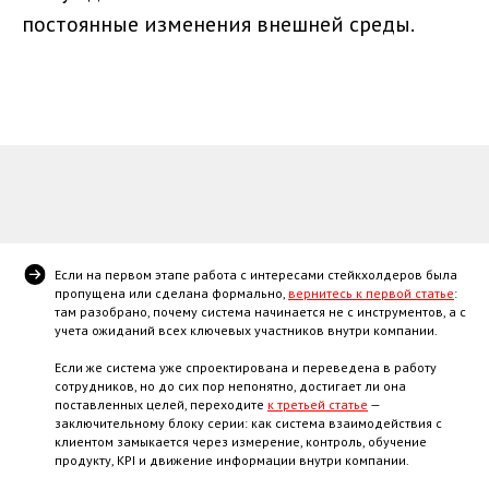
постоянные изменения внешней среды.
Если на первом этапе работа с интересами стейкхолдеров была
пропущена или сделана формально,
вернитесь к первой статье
:
там разобрано, почему система начинается не с инструментов, а с
учета ожиданий всех ключевых участников внутри компании.
Если же система уже спроектирована и переведена в работу
сотрудников, но до сих пор непонятно, достигает ли она
поставленных целей, переходите
к третьей статье
—
заключительному блоку серии: как система взаимодействия с
клиентом замыкается через измерение, контроль, обучение
продукту, KPI и движение информации внутри компании.